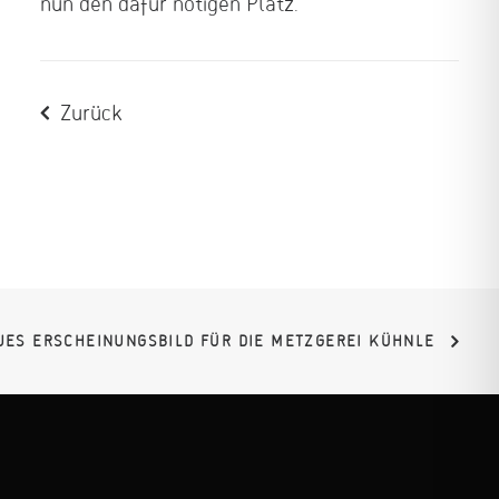
nun den dafür nötigen Platz.
Zurück
UES ERSCHEINUNGS­BILD FÜR DIE METZGEREI KÜHNLE