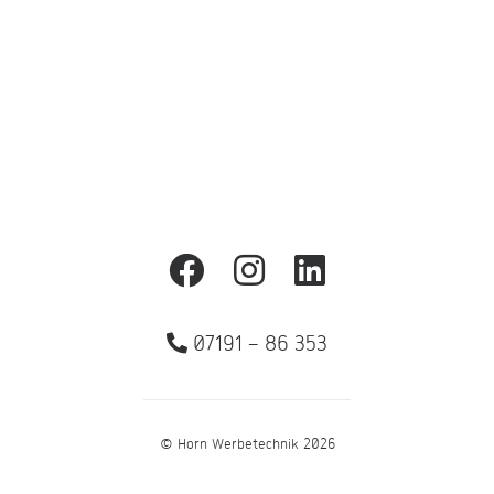
umfangreiche Elektroarbeiten benötigt
werden, bieten wir auch hier die passende
Lösung an.
07191 – 86 353
© Horn Werbetechnik 2026