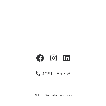
Aluminiumrahmen sorgen für einen
professionellen Auftritt im Innen- und
Außenbereich.
07191 – 86 353
© Horn Werbetechnik 2026