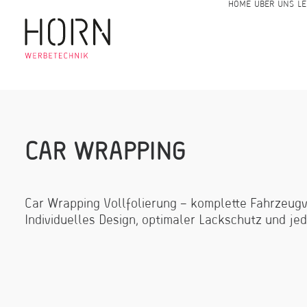
HOME
ÜBER UNS
LE
C
A
R
W
R
A
P
P
I
N
G
Car Wrapping Vollfolierung – komplette Fahrzeug
Individuelles Design, optimaler Lackschutz und jed