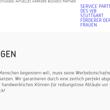
ISTUNGEN
AKTUELLES
KARRIERE
BUSINESS PARTNER
SERVICE PAR
DES VfB
STUTTGART
FÖRDERER DER
FRAUEN
N
G
E
N
enschen begeistern will, muss seine Werbebotschaften
etzen. Wir garantieren durch eine zeitlich perfekt ab
r handwerkliches Können für reibungslose Abläufe vor 
ck!