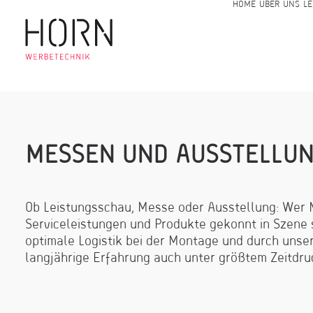
HOME
ÜBER UNS
LE
M
E
S
S
E
N
U
N
D
A
U
S
S
T
E
L
L
U
Ob Leistungsschau, Messe oder Ausstellung: Wer M
Serviceleistungen und Produkte gekonnt in Szene s
optimale Logistik bei der Montage und durch unse
langjährige Erfahrung auch unter größtem Zeitdru