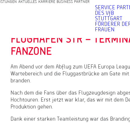
ISTUNGEN
AKTUELLES
KARRIERE
BUSINESS PARTNER
SERVICE PAR
DES VfB
STUTTGART
FÖRDERER DER
FRAUEN
FLUGHAFEN STR – TERMINA
FANZONE
Am Abend vor dem Abflug zum UEFA Europa League 
Wartebereich und die Fluggastbrücke am Gate mit
branden.
Nach dem die Fans über das Flugzeugdesign abgest
Hochtouren. Erst jetzt war klar, das wir mit dem 
Produktion gehen.
Dank einer starken Teamleistung war das Branding