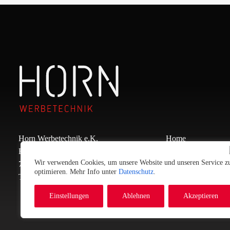
Horn Werbetechnik e.K.
Home
Europastraße 3
Über uns
Wir verwenden Cookies, um unsere Website und unseren Service z
71576 Burgstetten
Leistungen
optimieren. Mehr Info unter
Datenschutz
.
Telefon:
07191 – 86 353
Kontakt
Einstellungen
Ablehnen
Akzeptieren