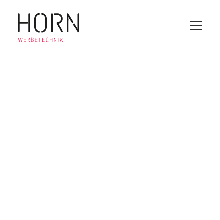
15 JAHRE
MITARBEITERJUBILÄUM
Wir gratulieren unserer Tanja ganz herzlich
zum 15-jährigen Mitarbeiterjubiläum. Danke
für Deinen Einsatz und Deine Loyalität. Wir
freuen uns auf viele weitere gemeinsame und
spannende Jahre. Dein HORN WERBETECHNIK
Team.