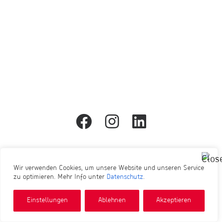
by Sebastian Horn
1
2
3
…
86
07191 – 86 353
Wir verwenden Cookies, um unsere Website und unseren Service
zu optimieren. Mehr Info unter
Datenschutz
.
© Horn Werbetechnik 2026
Einstellungen
Ablehnen
Akzeptieren