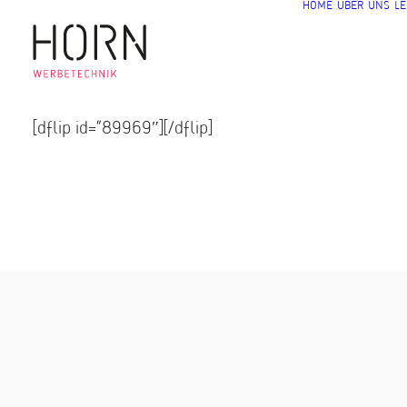
HOME
ÜBER UNS
LE
[dflip id=“89969″][/dflip]